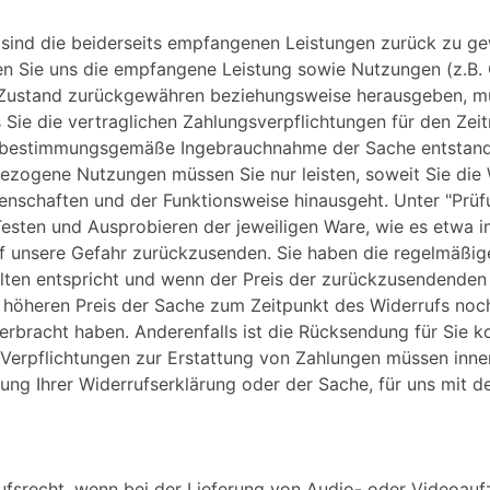
s sind die beiderseits empfangenen Leistungen zurück zu 
en Sie uns die empfangene Leistung sowie Nutzungen (z.B. G
m Zustand zurückgewähren beziehungsweise herausgeben, mü
s Sie die vertraglichen Zahlungsverpflichtungen für den Ze
ie bestimmungsgemäße Ingebrauchnahme der Sache entstand
gezogene Nutzungen müssen Sie nur leisten, soweit Sie die 
genschaften und der Funktionsweise hinausgeht. Unter "Prü
esten und Ausprobieren der jeweiligen Ware, wie es etwa i
f unsere Gefahr zurückzusenden. Sie haben die regelmäßig
llten entspricht und wenn der Preis der zurückzusendenden
 höheren Preis der Sache zum Zeitpunkt des Widerrufs noch
 erbracht haben. Anderenfalls ist die Rücksendung für Sie k
Verpflichtungen zur Erstattung von Zahlungen müssen inner
dung Ihrer Widerrufserklärung oder der Sache, für uns mit 
ufsrecht, wenn bei der Lieferung von Audio- oder Videoauf