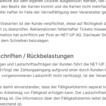
 welche auf dem eigenen Drucker ausgedruckt werden, hat d
 den Besitz der Karten kommt und die Karten nicht mehrfa
ufer haftet im Falle der Vervielfältigung dem Veranstalter
ttskarten ist der Kunde verpflichtet, diese auf Richtigkeit 
t zu überprüfen. Reklamationen fehlerhafter Tickets müsse
ation hat schriftlich per Post an NET-UP AG, Dachauer St
d dem Schreiben beizulegen.
schriften / Rückbelastungen
gen und Lastschriftaufträgen der Kunden führt die NET-U
. Erfolgt der Zahlungseingang aufgrund einer durch Kunden
orgenommenen Lastschrift nicht rechtzeigt, ist der Verans
de damit einverstanden, dass der Fälligkeitstermin separat
 Arbeitstag vor Fälligkeit erfolgen kann. Der Lastschrifte
ktag ist. Die Information über den Fälligkeitstermin leitet
weichend ist.