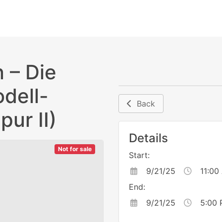
 – Die
dell-
Back
ur II)
Details
Not for sale
Start:
9/21/25
11:00
End:
9/21/25
5:00 