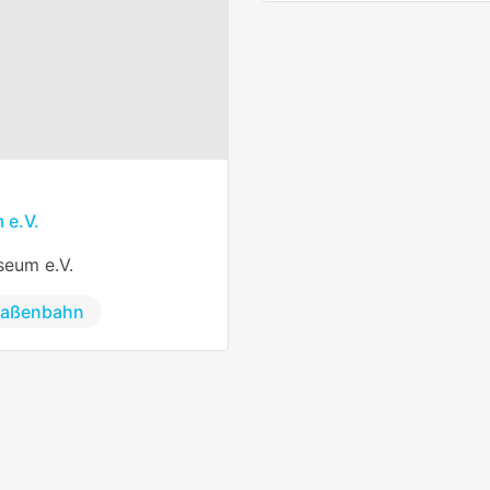
 e.V.
seum e.V.
raßenbahn