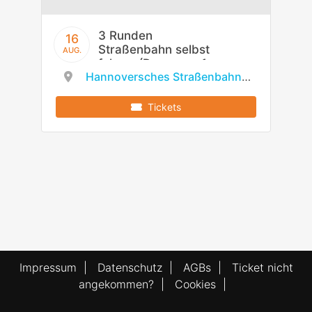
3 Runden
16
Straßenbahn selbst
AUG.
fahren (Dauer ca. 1
Hannoversches Straßenbahn-Museum e.V.
Stunde)
Tickets
Impressum
|
Datenschutz
|
AGBs
|
Ticket nicht
angekommen?
|
Cookies
|