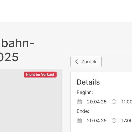
nbahn-
025
Zurück
Nicht im Verkauf
Details
Beginn:
20.04.25
11:0
Ende:
20.04.25
17:0