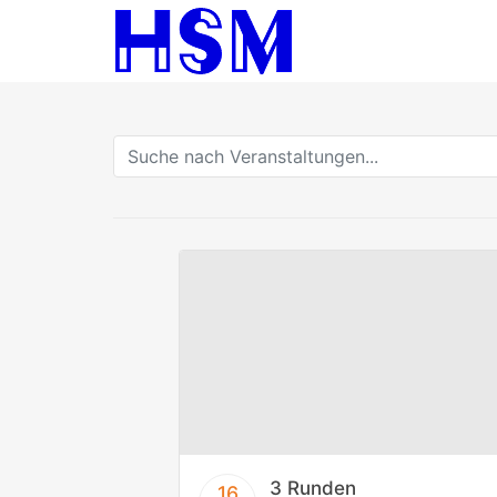
3 Runden
16