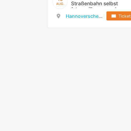
Straßenbahn selbst
AUG.
fahren (Dauer ca. 1
Stunde)
Hannoversches Straßenbahn-Museum e.V.
Ticket