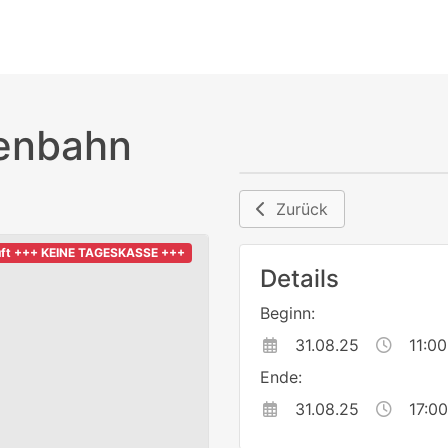
ßenbahn
Zurück
uft +++ KEINE TAGESKASSE +++
Details
Beginn:
31.08.25
11:00
Ende:
31.08.25
17:00