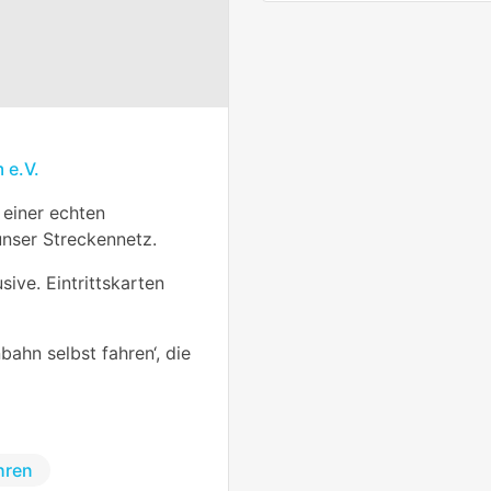
 e.V.
 einer echten
nser Streckennetz.
usive. Eintrittskarten
bahn selbst fahren‘, die
hren