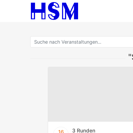
"
3 Runden
16