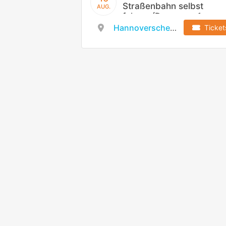
Straßenbahn selbst
AUG.
fahren (Dauer ca. 1
Stunde)
Hannoversches Straßenbahn-Museum e.V.
Ticket