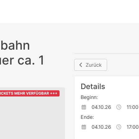
nbahn
er ca. 1
Zurück
Details
TICKETS MEHR VERFÜGBAR +++
Beginn:
04.10.26
11:00
Ende:
04.10.26
17:00